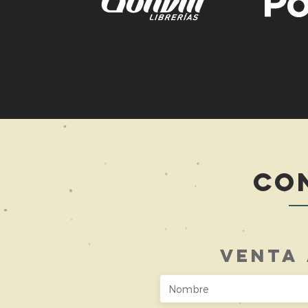
CO
VENTA 