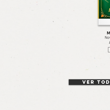
M
Nov
Ver tod