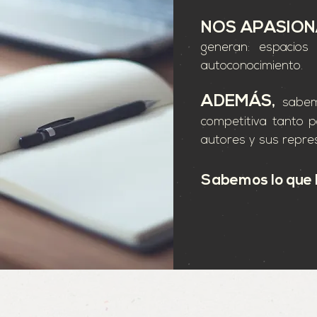
NOS APASIO
generan: espacios 
autoconocimiento.
ADEMÁS,
sabem
competitiva tanto p
autores y sus repre
Sabemos lo que 